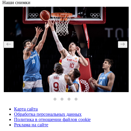
Наши снимки
Карта сайта
Обработка персональных данных
Политика в отношении файлов cookie
Реклама на сайте