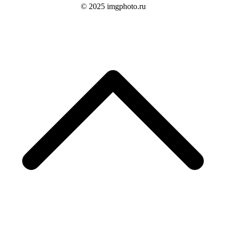
© 2025 imgphoto.ru