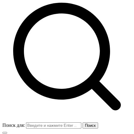
Поиск для: